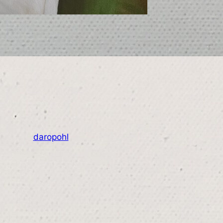
daropohl