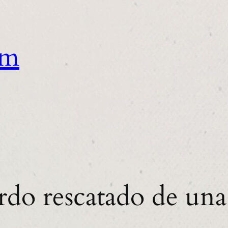
om
do rescatado de un