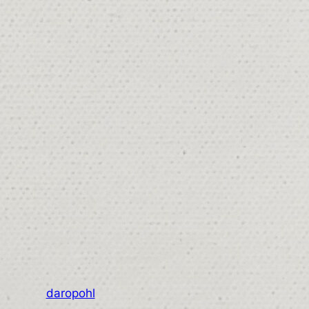
daropohl