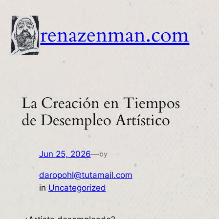
Skip
to
renazenman.com
content
La Creación en Tiempos
de Desempleo Artístico
Jun 25, 2026
—
by
daropohl@tutamail.com
in
Uncategorized