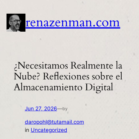
Skip
to
renazenman.com
content
¿Necesitamos Realmente la
Nube? Reflexiones sobre el
Almacenamiento Digital
Jun 27, 2026
—
by
daropohl@tutamail.com
in
Uncategorized